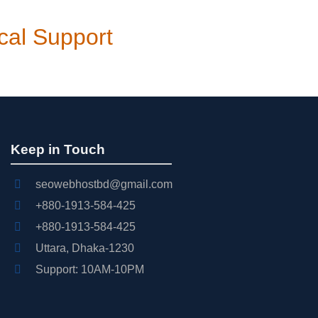
cal Support
Keep in Touch
seowebhostbd@gmail.com
+880-1913-584-425
+880-1913-584-425
Uttara, Dhaka-1230
Support: 10AM-10PM