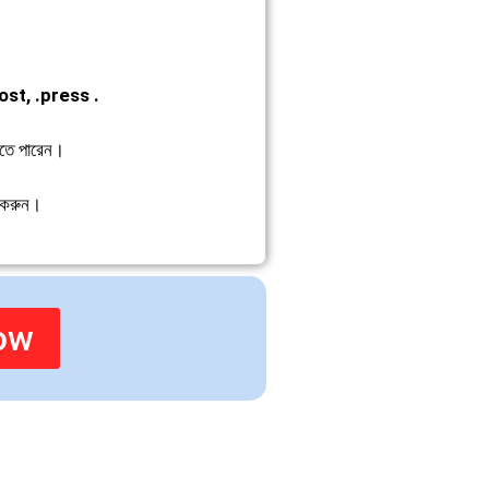
host, .press .
তে পারেন।
গ করুন।
ow