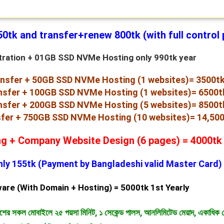
0tk and transfer+renew 800tk (with full control 
tration + 01GB SSD NVMe Hosting only 990tk year
ansfer + 50GB SSD NVMe Hosting (1 websites)= 3500tk
nsfer + 100GB SSD NVMe Hosting (1 websites)= 6500t
nsfer + 200GB SSD NVMe Hosting (5 websites)= 8500t
sfer + 750GB SSD NVMe Hosting (10 websites)= 14,500
g + Company Website Design (6 pages) = 4000tk
nly 155tk (Payment by Bangladeshi valid Master Card)
are (With Domain + Hosting) = 5000tk 1st Yearly
োবাইলে ২৫ পয়সা মিনিট, ১ সেকেন্ড পালস, আনলিমিটেড মেয়াদ, একাধিক ম