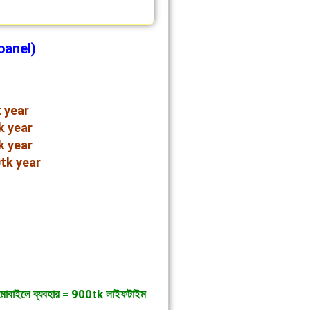
panel)
 year
k year
k year
tk year
োবাইলে ব্যবহার = 900tk লাইফটাইম